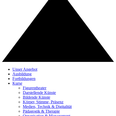
Unser Angebot
Ausbildung
Fortbildungen
Kurse
Figurentheater
Darstellende Künste
Bildende Künste
Körper, Stimme, Präsenz
Medien, Technik & Digitalität
Pädagogik & Therapie
Organisation & Management