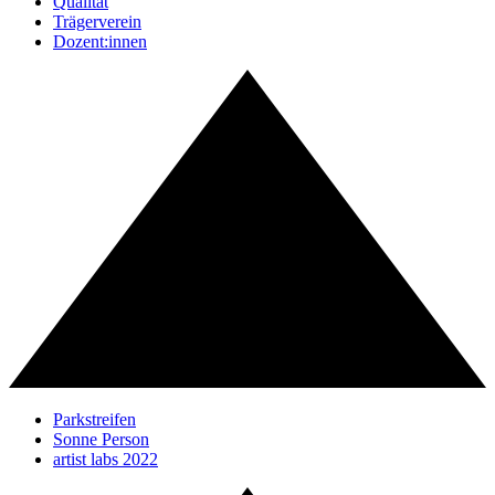
Qualität
Trägerverein
Dozent:innen
Parkstreifen
Sonne Person
artist labs 2022