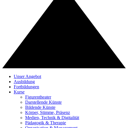
Unser Angebot
Ausbildung
Fortbildungen
Kurse
Figurentheater
Darstellende Künste
Bildende Künste
Körper, Stimme, Präsenz
Medien, Technik & Digitalität
Pädagogik & Therapie
Organisation & Management