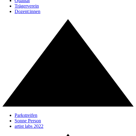
Qualität
Trägerverein
Dozent:innen
Parkstreifen
Sonne Person
artist labs 2022