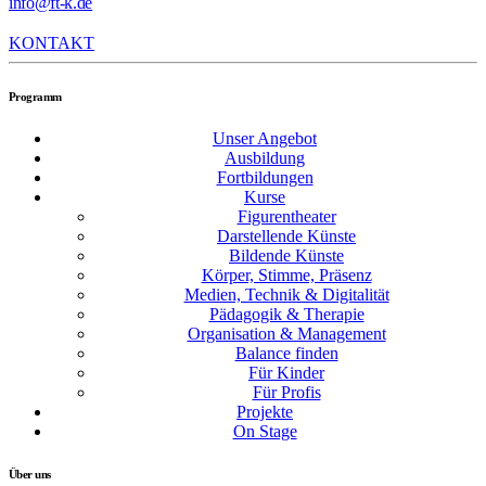
info@ft-k.de
KONTAKT
Programm
Unser Angebot
Ausbildung
Fortbildungen
Kurse
Figurentheater
Darstellende Künste
Bildende Künste
Körper, Stimme, Präsenz
Medien, Technik & Digitalität
Pädagogik & Therapie
Organisation & Management
Balance finden
Für Kinder
Für Profis
Projekte
On Stage
Über uns